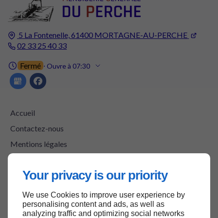
5 La Fontenelle,
61400
MORTAGNE-AU-PERCHE
02 33 25 40 33
Fermé
⋅ Ouvre à 07:30
Accueil
Contactez-nous
Mentions légales
Plan du site
Your privacy is our priority
We use Cookies to improve user experience by
Haut de page
personalising content and ads, as well as
analyzing traffic and optimizing social networks