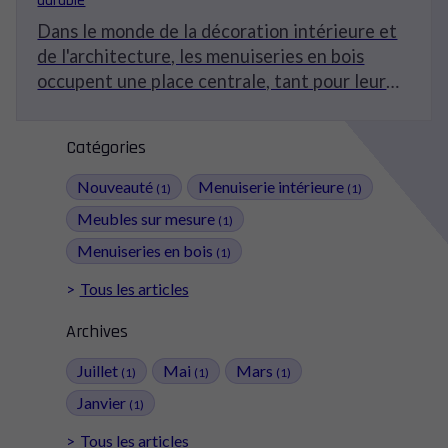
Dans le monde de la décoration intérieure et
de l'architecture, les menuiseries en bois
occupent une place centrale, tant pour leur
esthétique que pour leur durabilité. En
choisissant des éléments en bois, on ne se
Catégories
contente pas seulement d'ajouter une touche
naturelle à son espace de vie, mais on opte
Nouveauté
Menuiserie intérieure
(1)
(1)
également pour une solution respectueuse de
Meubles sur mesure
(1)
l'environnement. Cet article explore en
Menuiseries en bois
(1)
profondeur les différents aspects des
menuiseries en bois, de leur impact
Tous les articles
esthétique à leur contribution à un habitat
Archives
durable.
Juillet
Mai
Mars
(1)
(1)
(1)
Janvier
(1)
Tous les articles