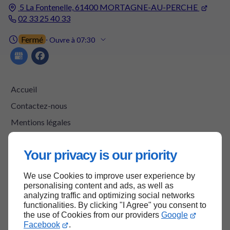
5 La Fontenelle,
61400
MORTAGNE-AU-PERCHE
02 33 25 40 33
Fermé
⋅ Ouvre à 07:30
Accueil
Contactez-nous
Mentions légales
Plan du site
Your privacy is our priority
We use Cookies to improve user experience by
Haut de page
personalising content and ads, as well as
analyzing traffic and optimizing social networks
functionalities. By clicking "I Agree" you consent to
the use of Cookies from our providers
Google
Facebook
.