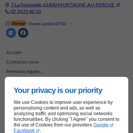
5 La Fontenelle,
61400
MORTAGNE-AU-PERCHE
02 33 25 40 33
Fermé
⋅ Ouvre Lundi à 07:30
Accueil
Contactez-nous
Mentions légales
Plan du site
Your privacy is our priority
We use Cookies to improve user experience by
Haut de page
personalising content and ads, as well as
analyzing traffic and optimizing social networks
functionalities. By clicking "I Agree" you consent to
the use of Cookies from our providers
Google
Facebook
.