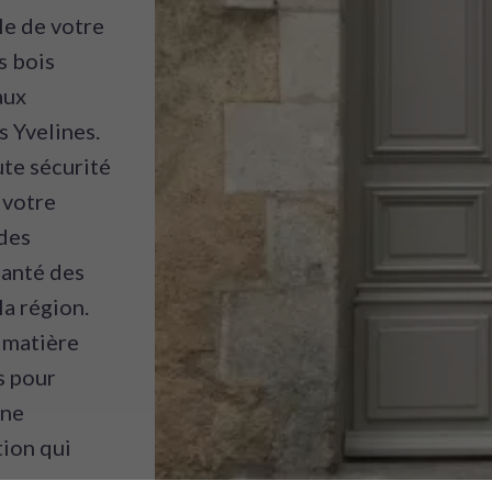
le de votre
s bois
aux
s Yvelines.
ute sécurité
 votre
 des
santé des
la région.
 matière
s pour
une
tion qui