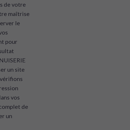
s de votre
tre maîtrise
erver le
vos
nt pour
sultat
MENUISERIE
r un site
vérifions
ression
dans vos
 complet de
er un