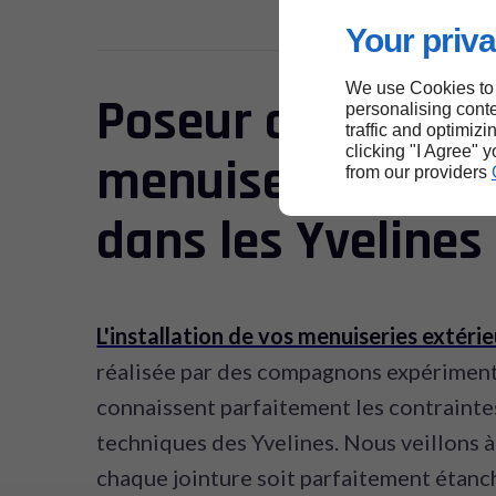
Your priva
We use Cookies to
Poseur qualifié d
personalising conte
traffic and optimizi
clicking "I Agree" 
menuiseries en b
from our providers
dans les Yvelines
L'installation de vos menuiseries extéri
réalisée par des compagnons expériment
connaissent parfaitement les contrainte
techniques des Yvelines. Nous veillons à
chaque jointure soit parfaitement étanc