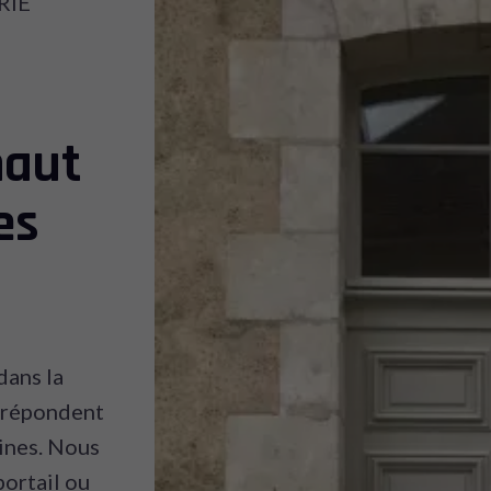
RIE
haut
es
dans la
 répondent
lines. Nous
portail ou