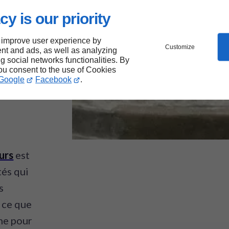
cy is our priority
 improve user experience by
e
Customize
nt and ads, as well as analyzing
ng social networks functionalities. By
you consent to the use of Cookies
ois
Google
Facebook
.
eurs
est
és qui
s
 ce que
he pour