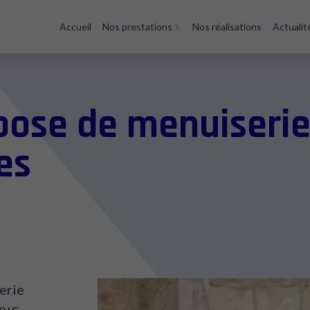
Accueil
Nos prestations
Nos réalisations
Actualit
 pose de menuiserie
es
erie