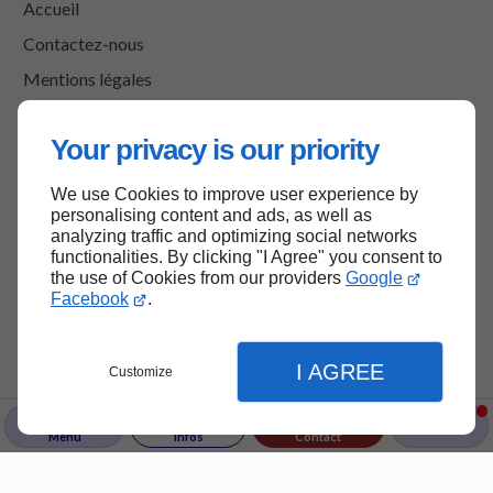
Accueil
Contactez-nous
Mentions légales
Plan du site
Your privacy is our priority
We use Cookies to improve user experience by
Haut de page
personalising content and ads, as well as
analyzing traffic and optimizing social networks
functionalities. By clicking "I Agree" you consent to
the use of Cookies from our providers
Google
Facebook
.
I AGREE
Customize
Menu
Infos
Contact