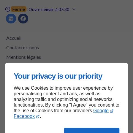
Fermé
⋅ Ouvre demain à 07:30
Accueil
Contactez-nous
Mentions légales
Plan du site
Your privacy is our priority
We use Cookies to improve user experience by
Haut de page
personalising content and ads, as well as
analyzing traffic and optimizing social networks
functionalities. By clicking "I Agree" you consent to
the use of Cookies from our providers
Google
Facebook
.